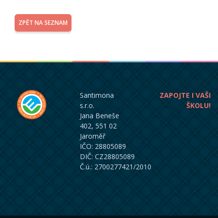
ZPĚT NA SEZNAM
Santimona
ZAPOJTE I VAŠI
s.r.o.
ŠKOLU!
Jana Beneše
402, 551 02
Jaroměř
IČO: 28805089
DIČ: CZ28805089
Č.ú.: 2700277421/2010