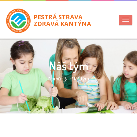
PESTRÁ STRAVA
Toggl
ZDRAVÁ KANTÝNA
navig
Náš tým
Domů
Náš tým