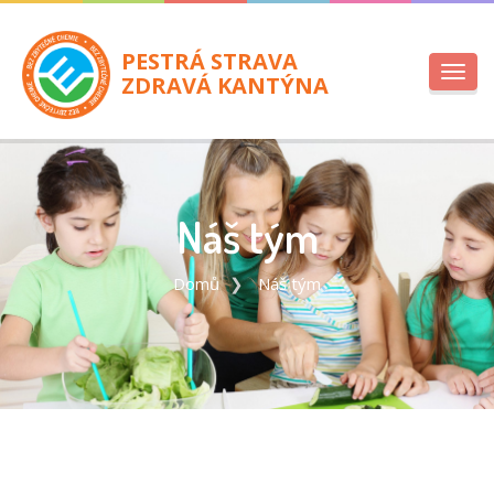
PESTRÁ STRAVA
Toggl
ZDRAVÁ KANTÝNA
navig
Náš tým
Domů
Náš tým