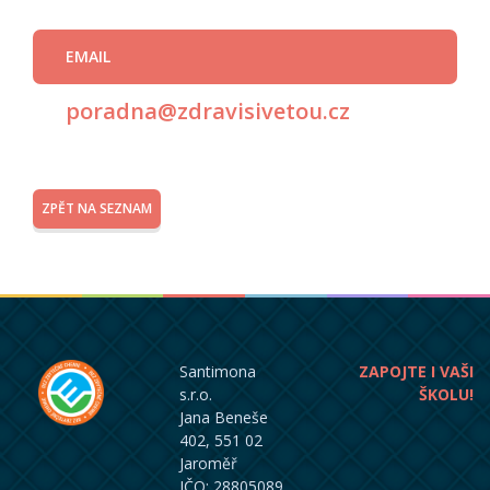
EMAIL
poradna@zdravisivetou.cz
ZPĚT NA SEZNAM
Santimona
ZAPOJTE I VAŠI
s.r.o.
ŠKOLU!
Jana Beneše
402, 551 02
Jaroměř
IČO: 28805089