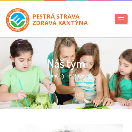
PESTRÁ STRAVA
Toggl
ZDRAVÁ KANTÝNA
navig
Náš tým
Domů
Náš tým