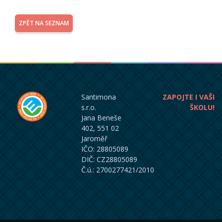
ZPĚT NA SEZNAM
Santimona
ZAPOJTE I VAŠI
s.r.o.
ŠKOLU!
Jana Beneše
402, 551 02
Jaroměř
IČO: 28805089
DIČ: CZ28805089
Č.ú.: 2700277421/2010