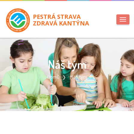
PESTRÁ STRAVA
Toggl
ZDRAVÁ KANTÝNA
navig
Náš tým
Domů
Náš tým