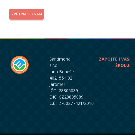
ZPĚT NA SEZNAM
Santimona
ZAPOJTE I VAŠI
s.r.o.
ŠKOLU!
Jana Beneše
402, 551 02
Jaroměř
IČO: 28805089
DIČ: CZ28805089
Č.ú.: 2700277421/2010