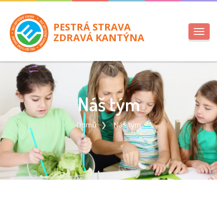
PESTRÁ STRAVA
Toggl
ZDRAVÁ KANTÝNA
navig
Náš tým
Domů
Náš tým